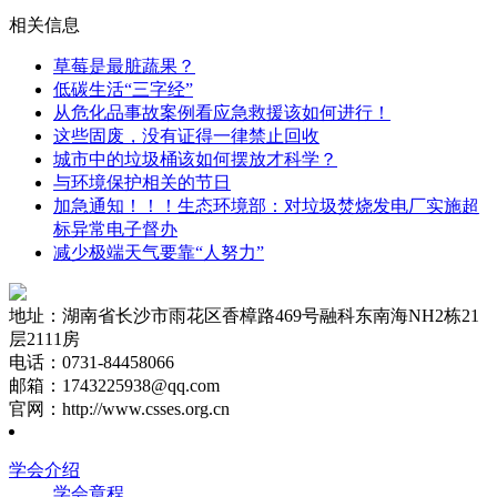
相关信息
草莓是最脏蔬果？
低碳生活“三字经”
从危化品事故案例看应急救援该如何进行！
这些固废，没有证得一律禁止回收
城市中的垃圾桶该如何摆放才科学？
与环境保护相关的节日
加急通知！！！生态环境部：对垃圾焚烧发电厂实施超
标异常电子督办
减少极端天气要靠“人努力”
地址：湖南省长沙市雨花区香樟路469号融科东南海NH2栋21
层2111房
电话：0731-84458066
邮箱：1743225938@qq.com
官网：http://www.csses.org.cn
学会介绍
学会章程