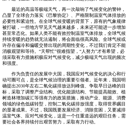
最近的高温等极端天气，再一次敲响了气候变化的警钟，
凸显了全球合力落实《巴黎协定》、严格限制温室气体排放的
必要性和紧迫性。在全球气候变暖的背景下，原有的气象规律
被打破，一些地方罕见天气越来越多，未来还可能进一步增加
甚至常态化。如果人类不能有效控制温室气体排放，全球气候
持续变暖的趋势就无法遏制，将会面临很高风险。全球气候或
许存在偏冷和偏暖交替出现的周期性变化，不过我们肯定不能
消极观望和等待。“天帮忙”很难指望，“人努力”才有希望，必
须采取有力措施积极应对气候变化，减少极端天气出现的频次
和强度。
作为负责任的发展中大国，我国应对气候变化的决心和行
动可圈可点，是全球气候治理的重要引领者。近年来，我国明
确提出2030年左右二氧化碳排放达到峰值、争取早日达峰的目
标，采取了调整产业结构、优化能源结构、节能提高能效、植
树造林增加碳汇等强有力的政策措施，推动产业、能源、消费
领域的绿色低碳转型，控制二氧化碳排放强度，取得世界瞩目
的显著成果。不过，我国既要发展经济、消除贫困，又要减排
温室气体、应对气候变化，这是一个任重道远的艰巨任务，需
要社会各界持续付出艰苦努力，采取有力行动。