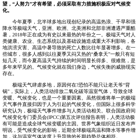
望，“人努力”才有希望，必须采取有力措施积极应对气候变
化。
今年夏季，北半球多地出现创纪录的高温热浪、干旱和强
降水等极端天气，亚洲、欧洲、北美洲和北部非洲遭遇严重酷
暑，2018年正在成为有史以来最热的年份之一。极端天气对人
类健康、农业、生态系统以及基础设施造成重大不利影响，各
地洪涝灾害、高温中暑导致的死亡人数比往年显著增多。在一
些城市，很多人感到以往夏季又闷又热的“桑拿天”一般只有短
短几天，而今夏高温天气持续的时间明显长得多、很难熬，是
多年来罕见的。气候变化就在我们身边，气候失衡的威胁现实
存在。
极端天气肆虐多地，原因何在?恐怕不能只让老天爷“背
锅”，实际上，人类活动排放二氧化碳等温室气体，导致全球
变暖、气候变化，也是一个重要因素。虽然很难将单一的极端
天气事件直接归因于人为引起的气候变化，但国际上很多科学
研究认为，极端天气事件增多与人类活动相关。联合国政府间
气候变化专门委员会(IPCC)第五次评估报告表明，人类活动极
有可能是造成全球气候变暖的主因。世界气象组织近日发布声
明说，受气候变化的影响，近期全球极端高温和降水等事件增
加，这与温室气体浓度上升导致的长期趋势总体相符。