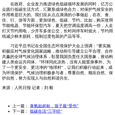
在政府、企业发力推进绿色低碳循环发展的同时，亿万公
众践行低碳生活方式，汇聚形成绿色合力，对保护气候安全的
作用将是巨大的。我们应从点点滴滴的小事做起，在衣、食、
住、行、游等方面，更加绿色、低碳、节约。比如，购买使用
节能电器、节能环保型汽车，夏天把空调温度调高一些，人走
灯灭节约用电，少开车多坐公交，长时间停车时熄火，节约用
纸减少林木损耗，抵制过度包装的产品等等。
习近平总书记在全国生态环境保护大会上强调：“要实施
积极应对气候变化国家战略，推动和引导建立公平合理、合作
共赢的全球气候治理体系，彰显我国负责任大国形象，推动构
建人类命运共同体。”环球同此凉热，没有人能置身事外。为
了一个更安全、更洁净的“地球村”，让我们积极行动起来，成
为环境保护、气候治理积极参与者，尊重自然、顺应自然、保
护自然，努力实现人与自然和谐共生。
来源：人民日报 记者：刘 毅
上一篇：
臭氧如超标，孩子最“受伤”
下一篇：
低碳生活“三字经”