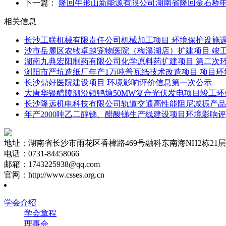
下一篇：
隆回牛形山新能源有限公司湖南省隆回金石桥
相关信息
长沙工联机械有限责任公司机械加工项目 环境保护设施
沙市岳麓区农牧卓越宠物医院（梅溪湖店）扩建项目 竣
湖南九典宏阳制药有限公司化学原料药扩建项目 第二次
浏阳市严坑造纸厂年产1万吨普瓦纸技术改造项目 项目
长沙鼎好医院建设项目 环境影响评价信息第一次公示
大唐华银醴陵泗汾镇鸭塘50MW复合光伏发电项目竣工
长沙隆远机电科技有限公司轨道交通高性能阻尼减振产品
年产2000吨乙二醇锑、醋酸锑生产线建设项目环境影响
地址：湖南省长沙市雨花区香樟路469号融科东南海NH2栋21层2
电话：0731-84458066
邮箱：1743225938@qq.com
官网：http://www.csses.org.cn
学会介绍
学会章程
理事会