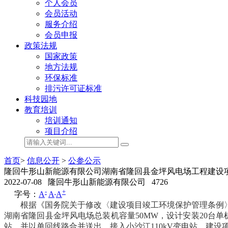
个人会员
会员活动
服务介绍
会员申报
政策法规
国家政策
地方法规
环保标准
排污许可证标准
科技园地
教育培训
培训通知
项目介绍
首页
>
信息公开
>
公参公示
隆回牛形山新能源有限公司湖南省隆回县金坪风电场工程建设
2022-07-08
隆回牛形山新能源有限公司
4726
-
+
字号：
A
A
A
根据《国务院关于修改〈建设项目竣工环境保护管理条例〉的决定
湖南省隆回县金坪风电场总装机容量50MW，设计安装20台单机
站，并以单回线路合并送出，接入小沙江110kV变电站。建设