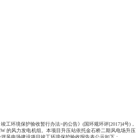
境保护验收暂行办法>的公告》(国环规环评[2017]4号)，
.5MW 的风力发电机组。本项目升压站依托金石桥二期风电场升压
县金坪风电场建设项目竣工环境保护验收报告表公示如下：