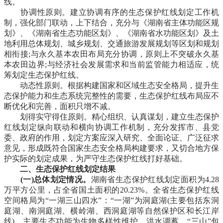
线。
协调性原则。建立协调有序的生态保护红线划定工作机
制，强化部门联动，上下结合，充分与《湖南省主体功能区规
划》、《湖南省生态功能区划》、《湖南省水功能区划》及土
地利用总体规划、城乡规划、交通旅游发展规划等区划和规划
相衔接;与永久基本农田布局充分协调，原则上不突破永久基
本农田边界;与经济社会发展需求和当前监管能力相适应，统
筹划定生态保护红线。
动态性原则。根据构建国家和区域生态安全格局，提升生
态保护能力和生态系统完整性的需要，生态保护红线布局应不
断优化和完善，面积只增不减。
划得实守得住原则。精心组织、认真谋划，建立生态保护
红线划定纵向联动和横向协调工作机制，充分发挥市、县党
委、政府的作用，划定方案应深入研究、全面论证、广泛征求
意见，形成既符合国家生态安全格局构建要求，又切合地方保
护实际的划定成果，为严守生态保护红线打好基础。
二、生态保护红线划定结果
(一)总体划定情况。
湖南省生态保护红线划定面积为4.28
万平方公里，占全省国土面积的20.23%。全省生态保护红线
空间格局为“一湖三山四水”：“一湖”为洞庭湖(主要包括东洞
庭湖、南洞庭湖、横岭湖、西洞庭湖等自然保护区和长江岸
线)，主要生态功能为生物多样性维护、洪水调蓄。“三山”包