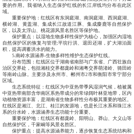
要的作用。我省纳入生态保护红线的长江岸线均分布在此区
域。
重要保护地：红线区有东洞庭湖、南洞庭湖、西洞庭湖、
横岭湖、黄盖湖、集成长江故道江豚、集成麋鹿等自然保护
区，以及太浮山、桃花源风景名胜区等保护地。
保护重点：以湿地生物多样性保护为核心，加强区内湿地
自然保护区的恢复与管理;平垸行洪、退田还湖，扩大湖泊面
积，提高调蓄洪水的能力。
5.南岭水源涵养-生物多样性维护生态保护红线。
分布范围：红线区位于湖南省南部与广东省、广西壮族自
治区交界处，包括湘桂交界都庞岭和湘粤交界萌渚岭、骑田岭
等南岭山脉。主要涉及永州市、郴州市2市和衡阳市常宁部分
区域。
生态系统特征：红线区为中亚热带季风湿润气候，植被属
中亚热带南部含华南区系热带成分的常绿阔叶林亚地带，区内
动植物资源丰富，是湖南省生物多样性分布极其重要的地区。
红线区是湘江、北江、桂江的发源地，也是长江水系和珠江水
系的分水岭，水源涵养生态功能十分重要。
重要保护地：红线区有都庞岭、阳明山、莽山、大义山等
自然保护区，千家峒等风景名胜区。
保护重点：提高水源涵养能力，逐步恢复生态系统结构和