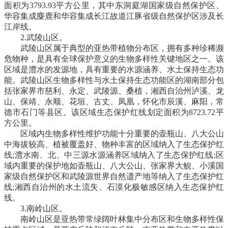
面积为3793.93平方公里，其中东洞庭湖国家级自然保护区、
华容集成麋鹿和华容集成长江故道江豚省级自然保护区涉及长
江岸线。
2.武陵山区。
武陵山区属于典型的亚热带植物分布区，拥有多种珍稀濒
危物种，是具有全球保护意义的生物多样性关键地区之一。该
区域是澧水的发源地，具有重要的水源涵养、水土保持生态功
能。武陵山区生物多样性与水土保持生态功能区的湖南部分包
括张家界市慈利、永定、武陵源、桑植，湘西自治州泸溪、龙
山、保靖、永顺、花垣、古丈、凤凰，怀化市辰溪、麻阳，常
德市石门等县区。该区域生态保护红线划定面积为8723.72平
方公里。
区域内生物多样性维护功能十分重要的壶瓶山、八大公山
中海拔较高、植被覆盖好、物种丰富的区域纳入了生态保护红
线;澧水南、北、中三源水源涵养区域纳入了生态保护红线;区
域内重要的保护地如壶瓶山、八大公山、张家界大鲵、小溪国
家级自然保护区和武陵源世界自然遗产地等纳入了生态保护红
线;湘西自治州的水土流失、石漠化极敏感区纳入生态保护红
线。
3.南岭山区。
南岭山区是亚热带常绿阔叶林集中分布区和生物多样性保