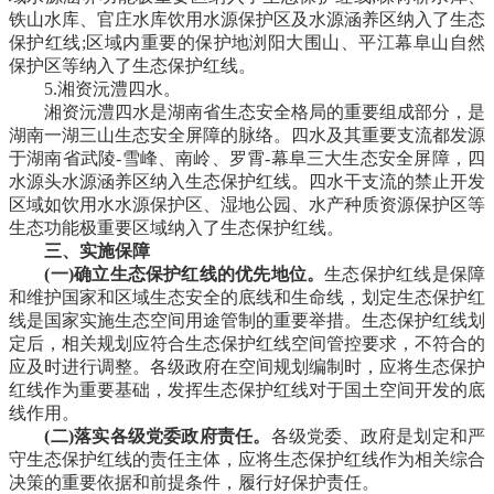
铁山水库、官庄水库饮用水源保护区及水源涵养区纳入了生态
保护红线;区域内重要的保护地浏阳大围山、平江幕阜山自然
保护区等纳入了生态保护红线。
5.湘资沅澧四水。
湘资沅澧四水是湖南省生态安全格局的重要组成部分，是
湖南一湖三山生态安全屏障的脉络。四水及其重要支流都发源
于湖南省武陵-雪峰、南岭、罗霄-幕阜三大生态安全屏障，四
水源头水源涵养区纳入生态保护红线。四水干支流的禁止开发
区域如饮用水水源保护区、湿地公园、水产种质资源保护区等
生态功能极重要区域纳入了生态保护红线。
三、实施保障
(一)确立生态保护红线的优先地位。
生态保护红线是保障
和维护国家和区域生态安全的底线和生命线，划定生态保护红
线是国家实施生态空间用途管制的重要举措。生态保护红线划
定后，相关规划应符合生态保护红线空间管控要求，不符合的
应及时进行调整。各级政府在空间规划编制时，应将生态保护
红线作为重要基础，发挥生态保护红线对于国土空间开发的底
线作用。
(二)落实各级党委政府责任。
各级党委、政府是划定和严
守生态保护红线的责任主体，应将生态保护红线作为相关综合
决策的重要依据和前提条件，履行好保护责任。