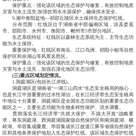
保护重点：强化该区域的生态保护与修复，有效控制地质
灾害与水土流失;加强饮用水水源保护，确保供水安全。
9.湘中衡阳盆地—祁邵丘陵区水土保持生态保护红线。
分布范围：红线区位于湖南省中部偏南区域，涉及娄底
市、邵阳市、永州市、衡阳市、郴州市5市部分地区。
生态系统特征：红线区以森林生态系统为主，主导生态功
能为水土保持。
重要保护地：红线区有南岳、江口鸟洲、祁阳小鲵等自然
保护区和佘湖山等风景名胜区。
保护重点：强化该区域的生态保护与修复，有效控制地质
灾害与水土流失，加强石漠化地区生态治理。
(三)重点区域划定情况。
1.洞庭湖区(包括长江岸线)。
洞庭湖区是湖南省“一湖三山四水”生态安全格局的核心，
也是长江中游重要的过水性湖泊，在长江经济带生态安全格局
中地位十分重要。洞庭湖区是全国生态功能区划的重要生态功
能区之一，主要生态功能为生物多样性保护、洪水调蓄。
贯彻落实长江经济带“共抓大保护、不搞大开发”战略要
求，将东洞庭湖、西洞庭湖国家级自然保护区和南洞庭湖、横
岭湖、华容集成麋鹿、华容集成长江故道江豚等省级自然保护
区和其他各类保护地划入生态保护红线。该区域生态保护红线