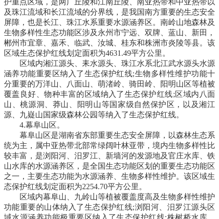
护重点区域，是两广丘陵和江南丘陵、南亚热带和中亚热带以
及珠江流域和长江流域的分界线，是我国南方重要的生态安全
屏障，也是长江、珠江水系重要水源涵养区。南岭山地森林及
生物多样性生态功能区涉及永州市宁远、双牌、蓝山、新田，
郴州市宜章、嘉禾、临武、汝城、桂东和株洲市炎陵等县。该
区域生态保护红线划定面积为4631.49平方公里。
区域内湘江源头、耒水源头、珠江水系北江武水源头水源
涵养功能重要区纳入了生态保护红线;生物多样性维护功能十
分重要的万洋山、八面山、萌渚岭、骑田岭、阳明山区等植被
覆盖良好、物种丰富的区域纳入了生态保护红线;区域内八面
山、桃源洞、莽山、阳明山等国家级自然保护区，以及湘江
源、九嶷山国家级森林公园等纳入了生态保护红线。
4.幕阜山区。
幕阜山区是湖南省东部重要生态安全屏障，以森林生态系
统为主，属中亚热带北部常绿阔叶林亚带，境内生物多样性比
较丰富，是浏阳河、汨罗江、新墙河的发源地及官庄水库、铁
山水库的水源涵养区，是全国生态功能区划的重要生态功能区
之一，主要生态功能为水源涵养、生物多样性维护。该区域生
态保护红线划定面积为2254.70平方公里。
区域内幕阜山、九岭山等植被覆盖度高及生物多样性维护
功能重要的山体纳入了生态保护红线;浏阳河、汨罗江源头区
域水源涵养功能极重要区纳入了生态保护红线;株树桥水库、