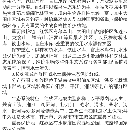
树桥水库、铁山水库、官庄水库的水源涵养区，水源涵养生态
功能十分重要。红线区以森林生态系统为主，植被类型属中亚
热带北部常绿阔叶林亚带，境内生物多样性比较丰富，其中大
围山区域有云豹等51种珍稀动物以及23种国家和省重点保护植
物分布，具有重要的生物多样性维护功能。
重要保护地：红线区有幕阜山、大围山自然保护区和连云
山、龙窖山、福寿山-汨罗江等风景名胜区，以及株树桥水
库、铁山水库、官庄水库3处重要的饮用水水源保护区。
保护重点：以株树桥水库、铁山水库、官庄水库饮用水水
源保护为核心，加强浏阳河、汨罗江上游水源涵养林和森林生
态系统的保护，维护生物多样性生态系统服务功能;提高植被
覆盖率，控制水土流失。
8.长株潭城市群区域水土保持生态保护红线。
分布范围：红线区位于湖南省中部偏东区域，涉及长株潭
城市群核心区域和岳阳市汨罗、平江、湘阴等县市的部分区
域。
生态系统特征：红线区地貌类型多样，以平原岗地为主，
兼有丘陵。湘江、浏阳河、捞刀河、涟水、涓水、渌水、沩
水、韶河等众多河流镶嵌其中，主导生态功能是水土保持;其
中湘江是长沙市、株洲市、湘潭市3市主城区的重要水源地。
重要保护地：红线区有水府庙国家湿地公园、黑麋峰国家
森林公园等。