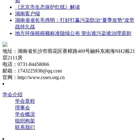
知
《北京市生态保护红线》解读
湖南客户端
湖南省省长毛伟明：打好打赢污染防治“夏季攻势”攻坚
战持久战
地方环保税税额标准陆续公布 突出谁污染谁治理原则
地址：湖南省长沙市雨花区香樟路469号融科东南海NH2栋21
层2111房
电话：0731-84458066
邮箱：1743225938@qq.com
官网：http://www.csses.org.cn
学会介绍
学会章程
理事会
学会概况
组织构架
联系我们