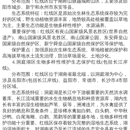
分布范围：红线区位于南岭山脉越城岭山区，主要涉及邵
阳市城步、新宁和永州市东安等县。
生态系统特征：红线区是原始次生林生态系统保存较为完
好的区域，野生动植物资源丰富，地势较高处植被覆盖以草地
为主。主要生态功能是生物多样性维护、水源涵养。
重要保护地：红线区有崀山国家级风景名胜区(世界自然
遗产)、南山国家级风景名胜区、南山国家公园、东安舜皇山
国家级自然保护区、新宁舜皇山国家级自然保护区等保护地。
保护重点：加强原始次生林生态系统、草地植被的保护和
高海拔草地水土流失治理，防治草场退化、土地沙化。
4.洞庭湖区生物多样性维护生态保护红线(包括长江岸
线)。
分布范围：红线区位于湖南省最北端，以洞庭湖为中心，
涉及岳阳市(包括长江岸线)、益阳市、常德市、长沙市4市部
分区域。
生态系统特征：洞庭湖是长江中下游极重要的天然洪水调
蓄库、长江流域重要的水生生物栖息地和种质资源库，湖内生
长有丰富的湿生植物如芦苇、荻等，洲滩连片，为水禽提供了
良好的栖息和觅食条件，是珍稀水禽如白鹤、白头鹤、中华秋
沙鸭、白尾海雕、白鹳、黑鹳等的重要越冬地，生物多样性维
护功能十分重要。红线区保存着较为完整的湿地生态系统，湖
泊湿地面积大，对湖南省乃至长江流域的生态安全具有十分重