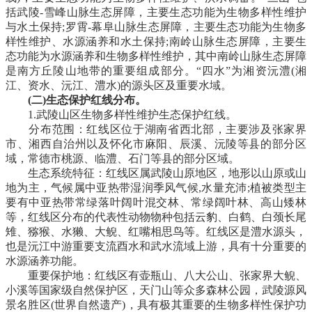
括武陵-雪峰山脉生态屏障，主要生态功能为生物多样性维护
与水土保持;罗霄-幕阜山脉生态屏障，主要生态功能为生物多
样性维护、水源涵养和水土保持;南岭山脉生态屏障，主要生
态功能为水源涵养和生物多样性维护，其中南岭山脉生态屏障
是南方丘陵山地带的重要组成部分。“四水”为湘资沅澧(湘
江、资水、沅江、澧水)的源头区及重要水域。
(二)生态保护红线分布。
1.武陵山区生物多样性维护生态保护红线。
分布范围：红线区位于湖南省西北部，主要涉及张家界
市、湘西自治州以及怀化市麻阳、辰溪、沅陵等县的部分区
域，常德市桃源、临澧、石门等县的部分区域。
生态系统特征：红线区属武陵山原地区，地形以山原或山
地为主，气候属中亚热带湿润季风气候,水量充沛;植被类型主
要有中亚热带常绿落叶阔叶混交林、常绿阔叶林、高山矮林
等，红线区分布的代表性动物物种包括云豹、白鹤、白颈长尾
雉、猕猴、水獭、大鲵、红嘴相思鸟等。红线区是澧水源头，
也是沅江中游重要支流酉水和武水流域上游，具有十分重要的
水源涵养功能。
重要保护地：红线区有壶瓶山、八大公山、张家界大鲵、
小溪等国家级自然保护区，天门山等众多森林公园，武陵源风
景名胜区(世界自然遗产)，具有极其重要的生物多样性保护功