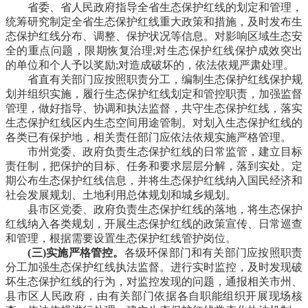
省委、省人民政府指导全省生态保护红线的划定和管理，
统筹研究制定全省生态保护红线重大政策和措施，及时发布生
态保护红线分布、调整、保护状况等信息。对影响区域生态安
全的重点问题，限期恢复治理;对生态保护红线保护成效突出
的单位和个人予以奖励;对造成破坏的，依法依规严肃处理。
省直有关部门应按照职责分工，编制生态保护红线保护规
划并组织实施，履行生态保护红线划定和管控职责，加强监督
管理，做好指导、协调和执法监督，共守生态保护红线，落实
生态保护红线区内生态空间用途管制。对划入生态保护红线的
各类已有保护地，相关责任部门应依法依规实施严格管理。
市州党委、政府负责生态保护红线的日常监管，建立目标
责任制，把保护的目标、任务和要求层层分解，落到实处。定
期公布生态保护红线信息，并将生态保护红线纳入国民经济和
社会发展规划、土地利用总体规划和城乡规划。
县市区党委、政府负责生态保护红线的落地，将生态保护
红线纳入各类规划，开展生态保护红线的政策宣传、日常巡查
和管理，根据需要设置生态保护红线管护岗位。
(三)实施严格管控。
各级环保部门和有关部门应按照职责
分工加强生态保护红线执法监督。进行实时监控，及时发现破
坏生态保护红线的行为，对监控发现的问题，通报相关市州、
县市区人民政府，由有关部门依据各自职能组织开展现场核