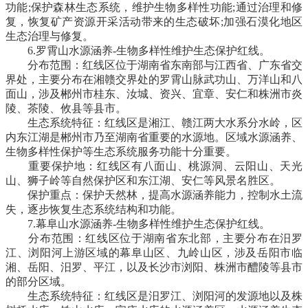
功能;保护森林生态系统，维护生物多样性功能;通过治理和修
复，恢复矿产资源开采活动带来的生态破坏;加强石漠化地区
生态治理与修复。
6.罗霄山水源涵养-生物多样性维护生态保护红线。
分布范围：红线区位于湖南省东南部与江西省、广东省交
界处，主要分布在湘赣交界处的罗霄山脉武功山、万洋山和八
面山，涉及郴州市桂东、汝城、资兴、宜章、安仁和株洲市炎
陵、茶陵、攸县等县市。
生态系统特征：红线区是湘江、赣江两大水系分水岭，区
内东江湖是郴州市乃至湖南省重要的水源地。区域水源涵养、
生物多样性保护等生态系统服务功能十分重要。
重要保护地：红线区有八面山、桃源洞、云阳山、天光
山、狮子岭等自然保护区和东江湖、安仁等风景名胜区。
保护重点：保护天然林，提高水源涵养能力，控制水土流
失，逐步恢复生态系统结构和功能。
7.幕阜山水源涵养-生物多样性维护生态保护红线。
分布范围：红线区位于湖南省东北部，主要分布在汨罗
江、浏阳河上游区域的幕阜山区、九岭山区，涉及岳阳市临
湘、岳阳、汨罗、平江，以及长沙市浏阳、株洲市醴陵等县市
的部分区域。
生态系统特征：红线区是汨罗江、浏阳河的发源地以及株