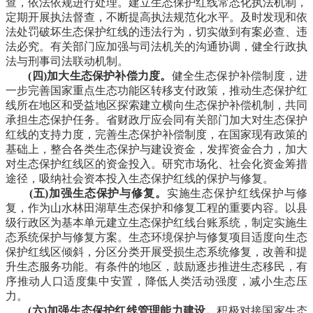
查，依法依规进行处理。建立生态保护红线常态化执法机制，
定期开展执法督查，不断提高执法规范化水平。及时发现和依
法处罚破坏生态保护红线的违法行为，切实做到有案必查、违
法必究。有关部门应加强与司法机关的沟通协调，健全行政执
法与刑事司法联动机制。
(四)加大生态保护补偿力度。
健全生态保护补偿制度，进
一步完善国家重点生态功能区转移支付政策，推动生态保护红
线所在地区和受益地区探索建立横向生态保护补偿机制，共同
承担生态保护任务。省财政厅应会同有关部门加大对生态保护
红线的支持力度，完善生态保护补偿制度，在国家现有政策的
基础上，整合各类生态保护与建设资金，发挥资金合力，加大
对生态保护红线区的资金投入。研究市场化、社会化资金筹措
途径，吸纳社会资本投入生态保护红线的保护与修复。
(五)加强生态保护与修复。
实施生态保护红线保护与修
复，作为山水林田湖草生态保护和修复工程的重要内容。以县
级行政区为基本单元建立生态保护红线台账系统，制定实施生
态系统保护与修复方案。生态环境保护与修复项目适度向生态
保护红线区倾斜，分区分类开展受损生态系统修复，改善和提
升生态服务功能。有条件的地区，鼓励逐步推进生态移民，有
序推动人口适度集中安置，降低人类活动强度，减小生态压
力。
(六)加强生态保护红线管理能力建设。
积极对接国家生态