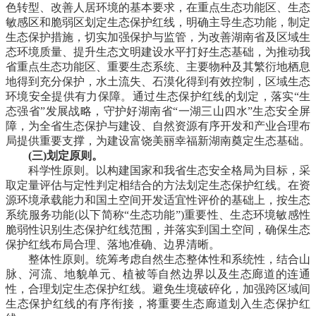
色转型、改善人居环境的基本要求，在重点生态功能区、生态
敏感区和脆弱区划定生态保护红线，明确主导生态功能，制定
生态保护措施，切实加强保护与监管，为改善湖南省及区域生
态环境质量、提升生态文明建设水平打好生态基础，为推动我
省重点生态功能区、重要生态系统、主要物种及其繁衍地栖息
地得到充分保护，水土流失、石漠化得到有效控制，区域生态
环境安全提供有力保障。通过生态保护红线的划定，落实“生
态强省”发展战略，守护好湖南省“一湖三山四水”生态安全屏
障，为全省生态保护与建设、自然资源有序开发和产业合理布
局提供重要支撑，为建设富饶美丽幸福新湖南奠定生态基础。
(三)划定原则。
科学性原则。以构建国家和我省生态安全格局为目标，采
取定量评估与定性判定相结合的方法划定生态保护红线。在资
源环境承载能力和国土空间开发适宜性评价的基础上，按生态
系统服务功能(以下简称“生态功能”)重要性、生态环境敏感性
脆弱性识别生态保护红线范围，并落实到国土空间，确保生态
保护红线布局合理、落地准确、边界清晰。
整体性原则。统筹考虑自然生态整体性和系统性，结合山
脉、河流、地貌单元、植被等自然边界以及生态廊道的连通
性，合理划定生态保护红线。避免生境破碎化，加强跨区域间
生态保护红线的有序衔接，将重要生态廊道划入生态保护红