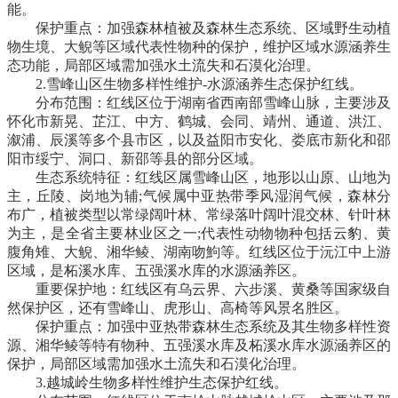
能。
保护重点：加强森林植被及森林生态系统、区域野生动植
物生境、大鲵等区域代表性物种的保护，维护区域水源涵养生
态功能，局部区域需加强水土流失和石漠化治理。
2.雪峰山区生物多样性维护-水源涵养生态保护红线。
分布范围：红线区位于湖南省西南部雪峰山脉，主要涉及
怀化市新晃、芷江、中方、鹤城、会同、靖州、通道、洪江、
溆浦、辰溪等多个县市区，以及益阳市安化、娄底市新化和邵
阳市绥宁、洞口、新邵等县的部分区域。
生态系统特征：红线区属雪峰山区，地形以山原、山地为
主，丘陵、岗地为辅;气候属中亚热带季风湿润气候，森林分
布广，植被类型以常绿阔叶林、常绿落叶阔叶混交林、针叶林
为主，是全省主要林业区之一;代表性动物物种包括云豹、黄
腹角雉、大鲵、湘华鲮、湖南吻鮈等。红线区位于沅江中上游
区域，是柘溪水库、五强溪水库的水源涵养区。
重要保护地：红线区有乌云界、六步溪、黄桑等国家级自
然保护区，还有雪峰山、虎形山、高椅等风景名胜区。
保护重点：加强中亚热带森林生态系统及其生物多样性资
源、湘华鲮等特有物种、五强溪水库及柘溪水库水源涵养区的
保护，局部区域需加强水土流失和石漠化治理。
3.越城岭生物多样性维护生态保护红线。