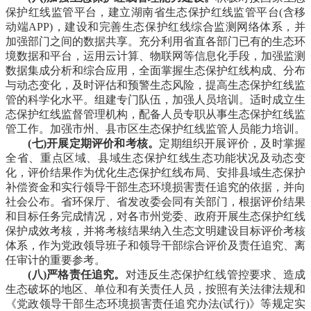
保护红线监管平台，建立湖南省生态保护红线监管平台(含移
动端APP)，建设和完善生态保护红线综合监测网络体系，并
加强部门之间的数据共享。充分利用省直各部门已有的生态环
境数据和平台，运用云计算、物联网等信息化手段，加强监测
数据集成分析和综合应用，全面掌握生态保护红线构成、分布
与动态变化，及时评估和预警生态风险，提高生态保护红线监
管的科学化水平。组建专门队伍，加强人员培训。适时成立生
态保护红线监督管理机构，配备人员专职从事生态保护红线监
管工作。加强市州、县市区生态保护红线监管人员能力培训。
(七)开展定期评价和考核。
定期组织开展评价，及时掌握
全省、重点区域、县域生态保护红线生态功能状况及动态变
化，评价结果作为优化生态保护红线布局、安排县域生态保护
补偿资金和实行领导干部生态环境损害责任追究的依据，并向
社会公布。省环保厅、省发改委会同有关部门，根据评价结果
和目标任务完成情况，对各市州党委、政府开展生态保护红线
保护成效考核，并将考核结果纳入生态文明建设目标评价考核
体系，作为党政领导班子和领导干部综合评价及责任追究、离
任审计的重要参考。
(八)严格责任追究。
对违反生态保护红线管控要求、造成
生态破坏的地区、单位和有关责任人员，按照有关法律法规和
《党政领导干部生态环境损害责任追究办法(试行)》等规定实