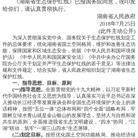
《湖南省生态保护红线》已报国务院同意，现印发
给你们，请认真贯彻执行。
湖南省人民政府
2018年7月25日
(此件主动公开)
为深入贯彻落实党中央、国务院关于生态保护红线划定工
作的总体要求，优化湖南省国土空间格局，维护和改善生态功
能，保障国家和区域生态安全，依据《中华人民共和国环境保
护法》《中华人民共和国国家安全法》《中共中央办公厅国务
院办公厅关于划定并严守生态保护红线的若干意见》等法律法
规和文件规定，结合实际，省人民政府组织划定了湖南省生态
保护红线。
一、指导思想、目标、原则
(一)指导思想。
全面贯彻党的十九大精神，以习近平新时
代中国特色社会主义思想为指导，认真落实习近平总书记在深
入推动长江经济带发展座谈会和全国生态环境保护大会上的讲
话精神，按照“五位一体”总体布局和“四个全面”战略布局，牢
固树立绿水青山就是金山银山的发展理念，坚持人与自然和谐
共生的原则，全面推进我省生态文明建设，“四水”协同，“江
湖”联动，筑牢“一湖三山四水”生态屏障。
(二)划定目标。
按照优化国土空间功能格局、推动经济绿