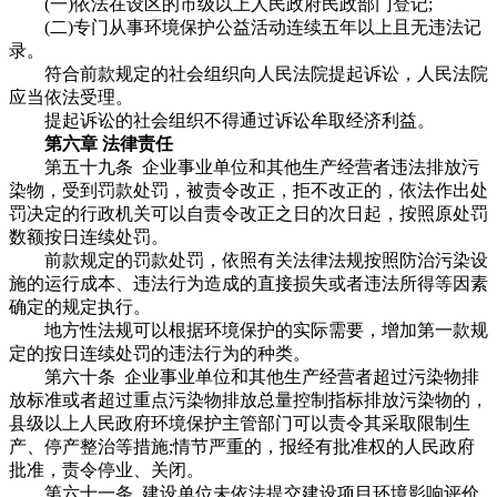
(一)依法在设区的市级以上人民政府民政部门登记;
(二)专门从事环境保护公益活动连续五年以上且无违法记
录。
符合前款规定的社会组织向人民法院提起诉讼，人民法院
应当依法受理。
提起诉讼的社会组织不得通过诉讼牟取经济利益。
第六章 法律责任
第五十九条 企业事业单位和其他生产经营者违法排放污
染物，受到罚款处罚，被责令改正，拒不改正的，依法作出处
罚决定的行政机关可以自责令改正之日的次日起，按照原处罚
数额按日连续处罚。
前款规定的罚款处罚，依照有关法律法规按照防治污染设
施的运行成本、违法行为造成的直接损失或者违法所得等因素
确定的规定执行。
地方性法规可以根据环境保护的实际需要，增加第一款规
定的按日连续处罚的违法行为的种类。
第六十条 企业事业单位和其他生产经营者超过污染物排
放标准或者超过重点污染物排放总量控制指标排放污染物的，
县级以上人民政府环境保护主管部门可以责令其采取限制生
产、停产整治等措施;情节严重的，报经有批准权的人民政府
批准，责令停业、关闭。
第六十一条 建设单位未依法提交建设项目环境影响评价