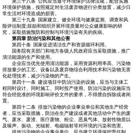
第三十八条 公民应当遵守环境保护法律法规，配合实施
环境保护措施，按照规定对生活废弃物进行分类放置，减少日
常生活对环境造成的损害。
第三十九条 国家建立、健全环境与健康监测、调查和风
险评估制度;鼓励和组织开展环境质量对公众健康影响的研
究，采取措施预防和控制与环境污染有关的疾病。
第四章 防治污染和其他公害
第四十条 国家促进清洁生产和资源循环利用。
国务院有关部门和地方各级人民政府应当采取措施，推广
清洁能源的生产和使用。
企业应当优先使用清洁能源，采用资源利用率高、污染物
排放量少的工艺、设备以及废弃物综合利用技术和污染物无害
化处理技术，减少污染物的产生。
第四十一条 建设项目中防治污染的设施，应当与主体工
程同时设计、同时施工、同时投产使用。防治污染的设施应当
符合经批准的环境影响评价文件的要求，不得擅自拆除或者闲
置。
第四十二条 排放污染物的企业事业单位和其他生产经营
者，应当采取措施，防治在生产建设或者其他活动中产生的废
气、废水、废渣、医疗废物、粉尘、恶臭气体、放射性物质以
及噪声、振动、光辐射、电磁辐射等对环境的污染和危害。
排放污染物的企业事业单位，应当建立环境保护责任制