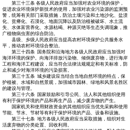
第三十三条 各级人民政府应当加强对农业环境的保护，
促进农业环境保护新技术的使用，加强对农业污染源的监测预
警，统筹有关部门采取措施，防治土壤污染和土地沙化、盐渍
化、贫瘠化、石漠化、地面沉降以及防治植被破坏、水土流
失、水体富营养化、水源枯竭、种源灭绝等生态失调现象，推
广植物病虫害的综合防治。
县级、乡级人民政府应当提高农村环境保护公共服务水
平，推动农村环境综合整治。
第三十四条 国务院和沿海地方各级人民政府应当加强对
海洋环境的保护。向海洋排放污染物、倾倒废弃物，进行海岸
工程和海洋工程建设，应当符合法律法规规定和有关标准，防
止和减少对海洋环境的污染损害。
第三十五条 城乡建设应当结合当地自然环境的特点，保
护植被、水域和自然景观，加强城市园林、绿地和风景名胜区
的建设与管理。
第三十六条 国家鼓励和引导公民、法人和其他组织使用
有利于保护环境的产品和再生产品，减少废弃物的产生。
国家机关和使用财政资金的其他组织应当优先采购和使用
节能、节水、节材等有利于保护环境的产品、设备和设施。
第三十七条 地方各级人民政府应当采取措施，组织对生
活废弃物的分类处置、回收利用。