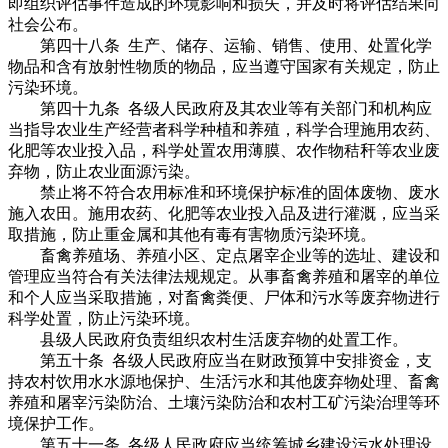
即组织评估事件造成的环境影响和损失，并及时将评估结果向
社会公布。
第四十八条 生产、储存、运输、销售、使用、处置化学
物品和含有放射性物质的物品，应当遵守国家有关规定，防止
污染环境。
第四十九条 各级人民政府及其农业等有关部门和机构应
当指导农业生产经营者科学种植和养殖，科学合理施用农药、
化肥等农业投入品，科学处置农用薄膜、农作物秸秆等农业废
弃物，防止农业面源污染。
禁止将不符合农用标准和环境保护标准的固体废物、废水
施入农田。施用农药、化肥等农业投入品及进行灌溉，应当采
取措施，防止重金属和其他有毒有害物质污染环境。
畜禽养殖场、养殖小区、定点屠宰企业等的选址、建设和
管理应当符合有关法律法规规定。从事畜禽养殖和屠宰的单位
和个人应当采取措施，对畜禽粪便、尸体和污水等废弃物进行
科学处置，防止污染环境。
县级人民政府负责组织农村生活废弃物的处置工作。
第五十条 各级人民政府应当在财政预算中安排资金，支
持农村饮用水水源地保护、生活污水和其他废弃物处理、畜禽
养殖和屠宰污染防治、土壤污染防治和农村工矿污染治理等环
境保护工作。
第五十一条 各级人民政府应当统筹城乡建设污水处理设