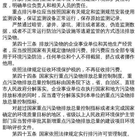
度，明确单位负责人和相关人员的责任。
重点排污单位应当按照国家有关规定和监测规范安装使用
监测设备，保证监测设备正常运行，保存原始监测记录。
严禁通过暗管、渗井、渗坑、灌注或者篡改、伪造监测数
据，或者不正常运行防治污染设施等逃避监管的方式违法排放
污染物。
第四十三条 排放污染物的企业事业单位和其他生产经营
者，应当按照国家有关规定缴纳排污费。排污费应当全部专项
用于环境污染防治，任何单位和个人不得截留、挤占或者挪作
他用。
依照法律规定征收环境保护税的，不再征收排污费。
第四十四条 国家实行重点污染物排放总量控制制度。重
点污染物排放总量控制指标由国务院下达，省、自治区、直辖
市人民政府分解落实。企业事业单位在执行国家和地方污染物
排放标准的同时，应当遵守分解落实到本单位的重点污染物排
放总量控制指标。
对超过国家重点污染物排放总量控制指标或者未完成国家
确定的环境质量目标的地区，省级以上人民政府环境保护主管
部门应当暂停审批其新增重点污染物排放总量的建设项目环境
影响评价文件。
第四十五条 国家依照法律规定实行排污许可管理制度。