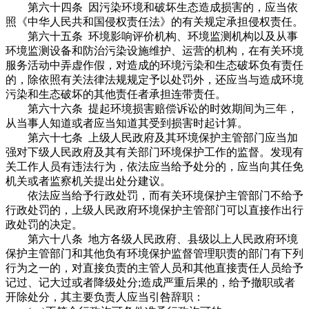
第六十四条 因污染环境和破坏生态造成损害的，应当依
照《中华人民共和国侵权责任法》的有关规定承担侵权责任。
第六十五条 环境影响评价机构、环境监测机构以及从事
环境监测设备和防治污染设施维护、运营的机构，在有关环境
服务活动中弄虚作假，对造成的环境污染和生态破坏负有责任
的，除依照有关法律法规规定予以处罚外，还应当与造成环境
污染和生态破坏的其他责任者承担连带责任。
第六十六条 提起环境损害赔偿诉讼的时效期间为三年，
从当事人知道或者应当知道其受到损害时起计算。
第六十七条 上级人民政府及其环境保护主管部门应当加
强对下级人民政府及其有关部门环境保护工作的监督。发现有
关工作人员有违法行为，依法应当给予处分的，应当向其任免
机关或者监察机关提出处分建议。
依法应当给予行政处罚，而有关环境保护主管部门不给予
行政处罚的，上级人民政府环境保护主管部门可以直接作出行
政处罚的决定。
第六十八条 地方各级人民政府、县级以上人民政府环境
保护主管部门和其他负有环境保护监督管理职责的部门有下列
行为之一的，对直接负责的主管人员和其他直接责任人员给予
记过、记大过或者降级处分;造成严重后果的，给予撤职或者
开除处分，其主要负责人应当引咎辞职：