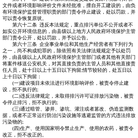
文件或者环境影响评价文件未经批准，擅自开工建设的，由负
有环境保护监督管理职责的部门责令停止建设，处以罚款，并
可以责令恢复原状。
第六十二条 违反本法规定，重点排污单位不公开或者不
如实公开环境信息的，由县级以上地方人民政府环境保护主管
部门责令公开，处以罚款，并予以公告。
第六十三条 企业事业单位和其他生产经营者有下列行为
之一，尚不构成犯罪的，除依照有关法律法规规定予以处罚
外，由县级以上人民政府环境保护主管部门或者其他有关部门
将案件移送公安机关，对其直接负责的主管人员和其他直接责
任人员，处十日以上十五日以下拘留;情节较轻的，处五日以
上十日以下拘留：
(一)建设项目未依法进行环境影响评价，被责令停止建
设，拒不执行的;
(二)违反法律规定，未取得排污许可证排放污染物，被责
令停止排污，拒不执行的;
(三)通过暗管、渗井、渗坑、灌注或者篡改、伪造监测数
据，或者不正常运行防治污染设施等逃避监管的方式违法排放
污染物的;
(四)生产、使用国家明令禁止生产、使用的农药，被责令
改正，拒不改正的。