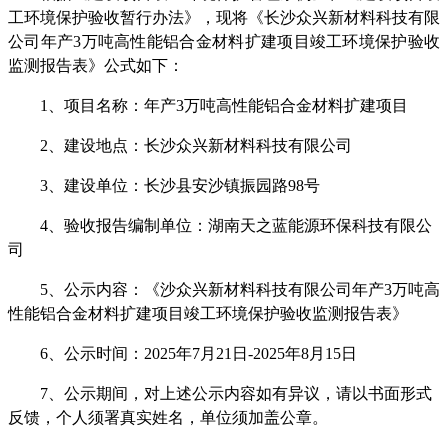
工环境保护验收暂行办法》，现
将《长沙众兴新材料科技有限
公司年产
3
万吨高性能铝合金材料扩建项目
竣工环境保护验收
监测报告表
》
公式如下：
1、
项目名称：年产
3
万吨高性能铝合金材料扩建项目
2
、建设地点：
长沙众兴新材料科技有限公司
3
、建设单位：
长沙
县
安沙镇振园路
98
号
4
、验收报告编制单位
：
湖南天之蓝能源环保科技有限公
司
5、
公示内容：
《沙众兴新材料科技有限公司年产
3
万吨高
性能铝合金材料扩建项目竣工环境保护验收监测报告表》
6
、公示时间：
202
5
年
7
月
21
日
-202
5
年
8
月
1
5
日
7
、公示期间，对上述公示内容如有异议，请以书面形式
反馈，个人须署真实姓名，单位须加盖公章。