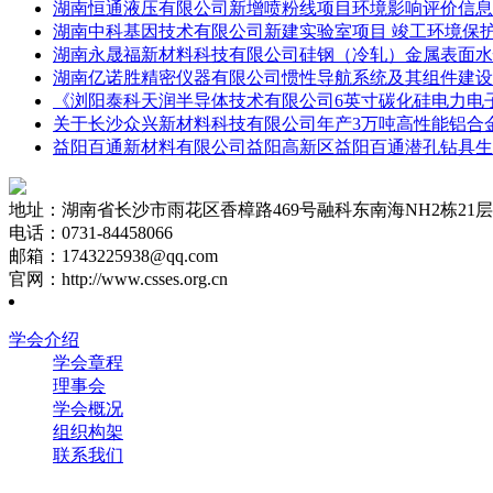
湖南恒通液压有限公司新增喷粉线项目环境影响评价信息
湖南中科基因技术有限公司新建实验室项目 竣工环境保
湖南永晟福新材料科技有限公司硅钢（冷轧）金属表面水
湖南亿诺胜精密仪器有限公司惯性导航系统及其组件建设
《浏阳泰科天润半导体技术有限公司6英寸碳化硅电力电
关于长沙众兴新材料科技有限公司年产3万吨高性能铝合
益阳百通新材料有限公司益阳高新区益阳百通潜孔钻具生
地址：湖南省长沙市雨花区香樟路469号融科东南海NH2栋21层2
电话：0731-84458066
邮箱：1743225938@qq.com
官网：http://www.csses.org.cn
学会介绍
学会章程
理事会
学会概况
组织构架
联系我们