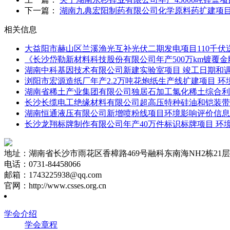
下一篇：
湖南九典宏阳制药有限公司化学原料药扩建项目
相关信息
大益阳市赫山区兰溪渔光互补光伏二期发电项目110千
《长沙岱勒新材料科技股份有限公司年产500万km镀覆
湖南中科基因技术有限公司新建实验室项目 竣工日期和
浏阳市宏源造纸厂年产2.2万吨花炮纸生产线扩建项目 
湖南省稀土产业集团有限公司独居石加工氯化稀土综合利
长沙长缆电工绝缘材料有限公司超高压特种硅油和铠装带
湖南恒通液压有限公司新增喷粉线项目环境影响评价信息
长沙龙翔标牌制作有限公司年产40万件标识标牌项目 环
地址：湖南省长沙市雨花区香樟路469号融科东南海NH2栋21层2
电话：0731-84458066
邮箱：1743225938@qq.com
官网：http://www.csses.org.cn
学会介绍
学会章程